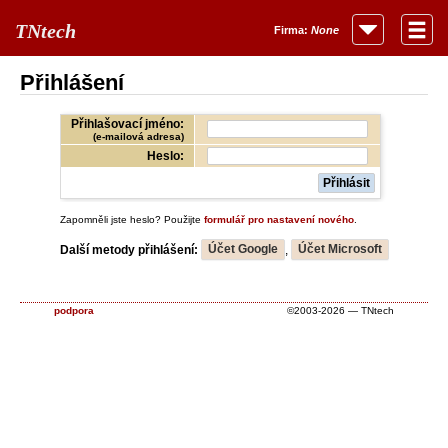
TNtech
Firma:
None
Přihlášení
Přihlašovací jméno:
(e-mailová adresa)
Heslo:
Zapomněli jste heslo? Použijte
formulář pro nastavení nového
.
Další metody přihlášení:
Účet Google
,
Účet Microsoft
podpora
©2003-2026 — TNtech